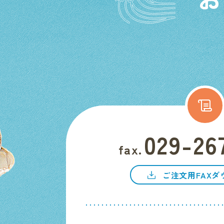
029-26
fax.
ご注文用FAXダ