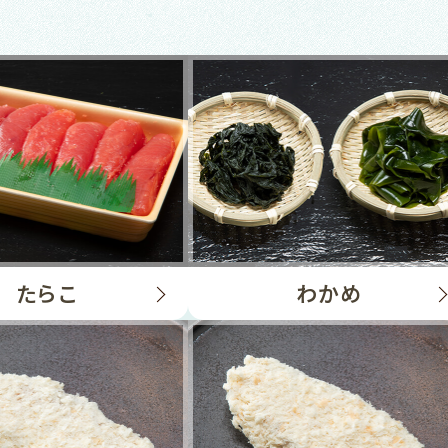
たらこ
わかめ