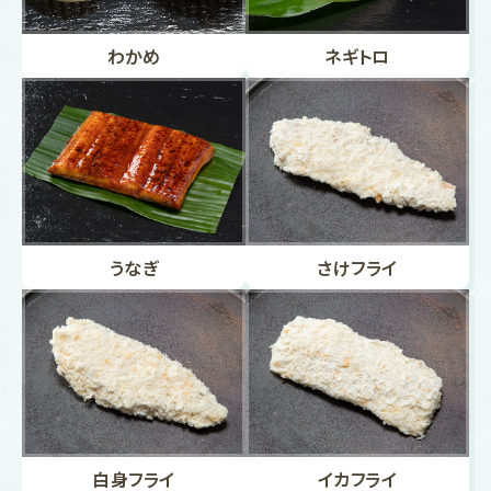
わかめ
ネギトロ
うなぎ
さけフライ
白身フライ
イカフライ